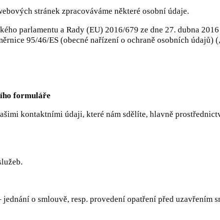
 webových stránek zpracováváme některé osobní údaje.
kého parlamentu a Rady (EU) 2016/679 ze dne 27. dubna 2016 
směrnice 95/46/ES (obecné nařízení o ochraně osobních údajů) 
ního formuláře
šimi kontaktními údaji, které nám sdělíte, hlavně prostřednict
služeb.
 – jednání o smlouvě, resp. provedení opatření před uzavřením s