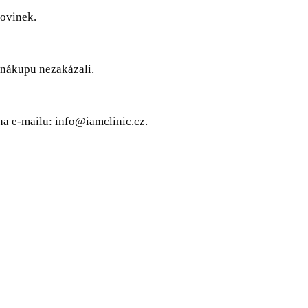
novinek.
 nákupu nezakázali.
na e-mailu: info@iamclinic.cz.