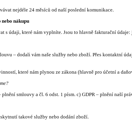
vávat nejdéle 24 měsíců od naší poslední komunikace.
b nebo nákupu
s údaji, které nám vyplníte. Jsou to hlavně fakturační údaje: j
louvu – dodali vám naše služby nebo zboží. Přes kontaktní úd
nností, které nám plynou ze zákona (hlavně pro účetní a daňové
áme?
 plnění smlouvy a čl. 6 odst. 1 písm. c) GDPR – plnění naší prá
oskytnutí takové služby nebo dodání zboží.