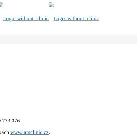
9 773 076
nkách
www.iamclinic.cz
.