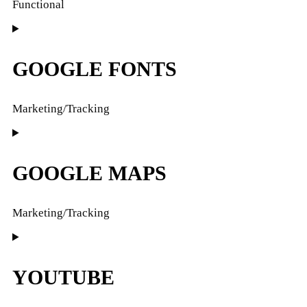
Functional
Consent
to
service
GOOGLE FONTS
smartsupp
Marketing/Tracking
Consent
to
service
GOOGLE MAPS
google-
fonts
Marketing/Tracking
Consent
to
service
YOUTUBE
google-
maps