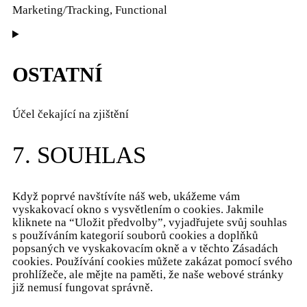
Marketing/Tracking, Functional
Consent
to
service
OSTATNÍ
youtube
Účel čekající na zjištění
Consent
7. SOUHLAS
to
service
ostatní
Když poprvé navštívíte náš web, ukážeme vám
vyskakovací okno s vysvětlením o cookies. Jakmile
kliknete na “Uložit předvolby”, vyjadřujete svůj souhlas
s používáním kategorií souborů cookies a doplňků
popsaných ve vyskakovacím okně a v těchto Zásadách
cookies. Používání cookies můžete zakázat pomocí svého
prohlížeče, ale mějte na paměti, že naše webové stránky
již nemusí fungovat správně.