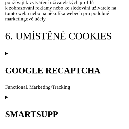
používají k vytváření uživatelských profilů
k zobrazování reklamy nebo ke sledování uživatele na
tomto webu nebo na několika webech pro podobné
marketingové účely.
6. UMÍSTĚNÉ COOKIES
GOOGLE RECAPTCHA
Functional, Marketing/Tracking
Consent
to
service
SMARTSUPP
google-
recaptcha