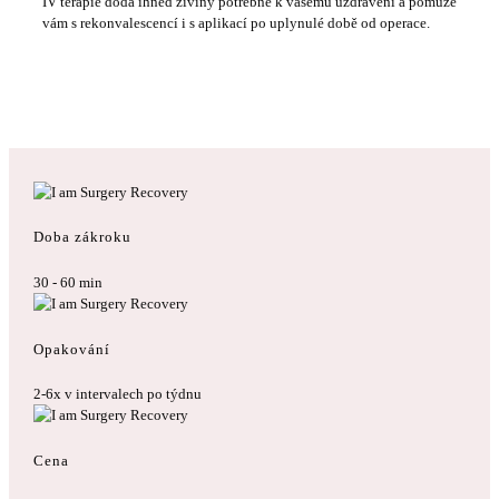
IV terapie dodá ihned živiny potřebné k vašemu uzdravení a pomůže
vám s rekonvalescencí i s aplikací po uplynulé době od operace.
Doba zákroku
30 - 60 min
Opakování
2-6x v intervalech po týdnu
Cena