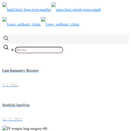
✕
I am Immunity Booster
7. 3. 2022
Injekční lipolýza
12. 12. 2021