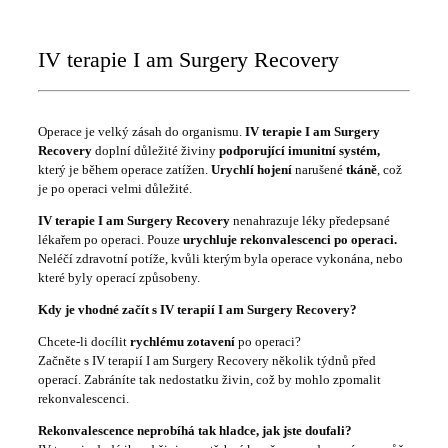
IV terapie I am Surgery Recovery
Operace je velký zásah do organismu.
IV terapie I am Surgery
Recovery
doplní důležité živiny
podporující imunitní systém,
který je během operace zatížen.
Urychlí hojení
narušené
tkáně
, což
je po operaci velmi důležité.
IV terapie I am Surgery Recovery
nenahrazuje léky předepsané
lékařem po operaci. Pouze
urychluje rekonvalescenci po operaci.
Neléčí zdravotní potíže, kvůli kterým byla operace vykonána, nebo
které byly operací způsobeny.
Kdy je vhodné začít s IV terapií I am Surgery Recovery?
Chcete-li docílit
rychlému zotavení
po operaci?
Začněte s IV terapií I am Surgery Recovery několik týdnů před
operací. Zabráníte tak nedostatku živin, což by mohlo zpomalit
rekonvalescenci.
Rekonvalescence neprobíhá tak hladce, jak jste doufali?